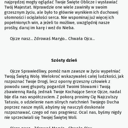
najprędzej mogły oglądać Twoje Święte Oblicze i wysławiać
Twój Majestat. Wprawdzie one wiele zawiniły w swoim
grzesznym życiu, ale było to głównie wynikiem ich duchowej
ułomności i ociężałości serca. Nie wspominaj już więcej ich
popełnionych win, a jeżeli to możliwe, uwzględnij nasze
prośby, daruj im karę i weź do Nieba.
Ojcze nasz... Zdrowaś Maryjo... Chwała Ojcu...
Szósty dzień
Ojcze Sprawiedliwy, pomóż nam zawsze w życiu wypełniać
Twoją Świętą Wolę. Wielokroć wskazywałeś całej ludzkości, jak
rozpoznać Twoje Drogi, lecz oporny grzeszny człowiek z
powodu swej głupoty, pogardził Twoimi Słowami i Twoją
zbawienną Radą. Jednak Twoje Kochające Serce Ojcze, nadal
bije dla nas współczuciem. Z pokorą prosimy Cię Najczulszy
Tatusiu, o udzielenie nam silnych natchnień Twojego Ducha
poprzez nasze myśli, abyśmy się nauczyli doskonale
rozpoznawać, czego od nas pragniesz. Ocal nas, byśmy nigdy
nie sprzeciwiali się Twojej Świętej Woli.