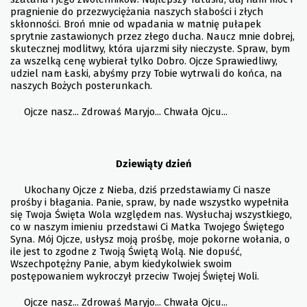
pragnienie do przezwyciężania naszych słabości i złych
skłonności. Broń mnie od wpadania w matnię pułapek
sprytnie zastawionych przez złego ducha. Naucz mnie dobrej,
skutecznej modlitwy, która ujarzmi siły nieczyste. Spraw, bym
za wszelką cenę wybierał tylko Dobro. Ojcze Sprawiedliwy,
udziel nam Łaski, abyśmy przy Tobie wytrwali do końca, na
naszych Bożych posterunkach.
Ojcze nasz... Zdrowaś Maryjo... Chwała Ojcu...
Dziewiąty dzień
Ukochany Ojcze z Nieba, dziś przedstawiamy Ci nasze
prośby i błagania. Panie, spraw, by nade wszystko wypełniła
się Twoja Święta Wola względem nas. Wysłuchaj wszystkiego,
co w naszym imieniu przedstawi Ci Matka Twojego Świętego
Syna. Mój Ojcze, usłysz moją prośbę, moje pokorne wołania, o
ile jest to zgodne z Twoją Świętą Wolą. Nie dopuść,
Wszechpotężny Panie, abym kiedykolwiek swoim
postępowaniem wykroczył przeciw Twojej Świętej Woli.
Ojcze nasz... Zdrowaś Maryjo... Chwała Ojcu...