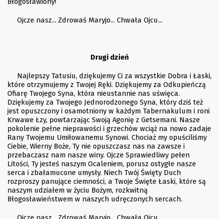
Błogosławiony!
Ojcze nasz... Zdrowaś Maryjo... Chwała Ojcu...
Drugi dzień
Najlepszy Tatusiu, dziękujemy Ci za wszystkie Dobra i Łaski,
które otrzymujemy z Twojej Ręki. Dziękujemy za Odkupieńczą
Ofiarę Twojego Syna, która nieustannie nas uświęca.
Dziękujemy za Twojego Jednorodzonego Syna, który dziś też
jest opuszczony i osamotniony w każdym Tabernakulum i roni
Krwawe Łzy, powtarzając Swoją Agonię z Getsemani. Nasze
pokolenie pełne nieprawości i grzechów wciąż na nowo zadaje
Rany Twojemu Umiłowanemu Synowi. Chociaż my opuściliśmy
Ciebie, Wierny Boże, Ty nie opuszczasz nas na zawsze i
przebaczasz nam nasze winy. Ojcze Sprawiedliwy pełen
Litości, Ty jesteś naszym Ocaleniem, porusz ostygłe nasze
serca i zbałamucone umysły. Niech Twój Święty Duch
rozproszy panujące ciemności, a Twoje Święte Łaski, które są
naszym udziałem w życiu Bożym, rozkwitną
Błogosławieństwem w naszych udręczonych sercach.
Ojcze nasz... Zdrowaś Maryjo... Chwała Ojcu...