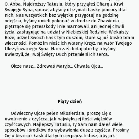
O, Abba, Najdroższy Tatusiu, który przyjąłeś Ofiarę z Krwi
Swojego Syna, spraw, abyśmy otrzymali Łaskę pomocy dla
nich. Nas wszystkich bez wyjątku przygotuj na godzinę
odejścia, byśmy umieli pokonać w drodze do Zbawienia
piętrzące się przeszkody i nie marnowali, ani jednej chwili
życia, zasługując na udział w Niebieskiej Rodzinie. Wiekuisty
Boże, udziel Swoich Łask tym duszom, które są już blisko bram
wieczności. Pomóż im nieść ich własny Krzyż, na wzór Twojego
Ukrzyżowanego Syna. Nam zaś dodaj otuchy, abyśmy
uwierzyli, że Twój Święty Duch przemieni ich serca.
Ojcze nasz... Zdrowaś Maryjo... Chwała Ojcu...
Piąty dzień
Odwieczny Ojcze pełen Miłosierdzia, proszę Cię o
uwolnienie z czyśćca, jak największej ilości więźniów
czyśćcowych. Najlepszy Tatusiu, Ty Sam nam dałeś wiele
sposobów i środków do wybawienia dusz z czyśćca. Prosimy
Cię o bezmiar Łask dla tych cierpiących dusz, aby jak