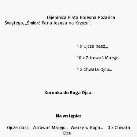
Tajemnica Piąta Bolesna Różańca
Świętego, „Śmierć Pana Jezusa na Krzyżu”.
1 x Ojcze nasz...
10 x Zdrowaś Maryjo...
1 x Chwała Ojcu...
Koronka do Boga Ojca.
Na wstępie:
Ojcze nasz... Zdrowaś Maryjo... Wierzę w Boga... 3 x Chwała
Ojcu...