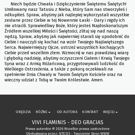
Niech będzie Chwała i Dziękczynienie Świętemu Świętych!
Umiłowany nasz Tatusiu z Nieba, który Sam nas stworzyłeś i
odkupiłeś. Spraw, abyśmy jak najlepiej wykorzystali wszystkie
zesłane przez Ciebie w tej Nowennie Łaski - Dary i nigdy ich
nie utracili. Sprawiedliwy Boże, który jesteś Najdoskonalszym
Źródłem wszelkiej Miłości i Świętości, zlituj się nad naszą
nędzą. Spraw, abyśmy jak najwierniej starali się upodobnić do
Ciebie i nauczyli się kochać na wzór Twojego Najświętszego
Serca. Najwierniejszy Ojcze, ustrzeż wszystkich kochających
Ciebie przed wszelkim złem. Wzmocnij w nas prawdziwą wiarę
i głęboką nadzieję, abyśmy oczyszczeni Ciałem i Krwią Twojego
Syna wraz z Armią Różańcową, przygotowywali ludzkość do
Wielkiego Ostrzeżenia, a także z pokorą oczekiwali na
spełnienie Dnia Chwały w Twoim Świętym Kościele oraz na
wieczny udział z Tobą w Twoim Królestwie. Amen.
ORĘDZIA
RÓŻNE
OD AUTORA
KONTAKT
WIĘCEJ
VIVI FLAMINIS - DEO GRACIAS
Prawa autorskie © 2026 Wszelkie prawa zastrzeżone
Obsługiwana przez:
SITE123
-
Tworzenie Stron WWW