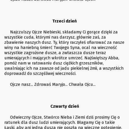
Trzeci dzień
Najczulszy Ojcze Niebieski, składamy Ci gorące dzięki za
wszystkie cuda, którymi nas darzysz, głównie zaś, za
zbawienie naszych dusz. Ty, który raczyłeś ofiarować za nasze
winy na haniebną śmierć Twojego Syna, ocal na wieczność
wszystkie zagrożone dusze, a zwłaszcza dusze teraz
umierających i mających wkrótce umrzeć. Najświętszy Abba,
pomóż nam w ratowaniu dusz ciężkich grzeszników,
uwalniając ich na zawsze od jadu piekielnej żmii, a wszystkich
doprowadź do szczęśliwej wieczności.
Ojcze nasz... Zdrowaś Maryjo... Chwała Ojcu...
Czwarty dzień
Odwieczny Ojcze, Stwórco Nieba i Ziemi dziś prosimy Cię o
ratunek dla dusz ludzi umierających. Błagamy Cię o takie
Łaski, aby ani jedna dusza nie poszła na wieczne potępienie.