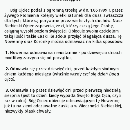
Bóg Ojciec podał z ogromną troską w dn. 1.06.1999 r. przez
Żywego Płomienia kolejny wielki ratunek dla dusz, zwłaszcza
dla tych, które są porywane przez wielu złych duchów. Nasz
Niebieski Ojciec zapewnia, że ci, którzy czczą Jego Osobę,
osiągną wysoki poziom świętości. Obiecuje swoim czcicielom
taką ilość i takie Łaski, ile zdoła przyjąć błagająca dusza. Tę
Nowennę oraz Koronkę można odmawiać na kilka sposobów:
1.
Nowenna odmawiana nieustannie - po dziewięciu dniach
modlitwy zaczyna się od początku,
2.
Odmawia się przez dziewięć dni, przed każdym siódmym
dniem każdego miesiąca (właśnie
wtedy czci się dzień Boga
Ojca),
3.
Odmawia się przez dziewięć dni przed pierwszą niedzielą
sierpnia (jest to dzień, kiedy wypada Święto Boga Ojca, czyli
raz w roku). Bóg Ojciec obiecuje odmawiającym tę Nowennę
już tu na ziemi odczuwalne Łaski, a w Wieczności Niebieskiej,
niezwykły blask chwały.