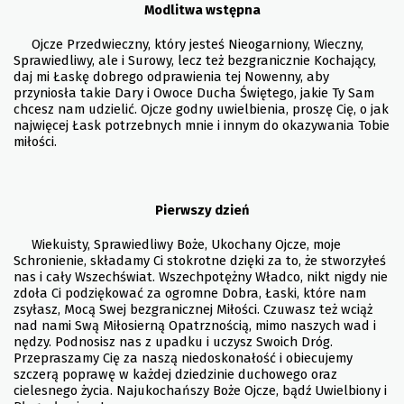
Modlitwa wstępna
Ojcze Przedwieczny, który jesteś Nieogarniony, Wieczny,
Sprawiedliwy, ale i Surowy, lecz też bezgranicznie Kochający,
daj mi Łaskę dobrego odprawienia tej Nowenny, aby
przyniosła takie Dary i Owoce Ducha Świętego, jakie Ty Sam
chcesz nam udzielić. Ojcze godny uwielbienia, proszę Cię, o jak
najwięcej Łask potrzebnych mnie i innym do okazywania Tobie
miłości.
Pierwszy dzień
Wiekuisty, Sprawiedliwy Boże, Ukochany Ojcze, moje
Schronienie, składamy Ci stokrotne dzięki za to, że stworzyłeś
nas i cały Wszechświat. Wszechpotężny Władco, nikt nigdy nie
zdoła Ci podziękować za ogromne Dobra, Łaski, które nam
zsyłasz, Mocą Swej bezgranicznej Miłości. Czuwasz też wciąż
nad nami Swą Miłosierną Opatrznością, mimo naszych wad i
nędzy. Podnosisz nas z upadku i uczysz Swoich Dróg.
Przepraszamy Cię za naszą niedoskonałość i obiecujemy
szczerą poprawę w każdej dziedzinie duchowego oraz
cielesnego życia. Najukochańszy Boże Ojcze, bądź Uwielbiony i