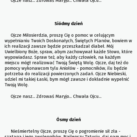
Ojcze nasz... Zdrowaś Maryjo... Chwała Ojcu...
Siódmy dzień
Ojcze Miłosierdzia, proszę Cię o pomoc w celującym
wypełnianiu Twoich Doskonałych, Świętych Planów, bowiem w
ich realizacji zawsze będzie przeszkadzał diabeł. Mój
Uwielbiony Boże, spraw, abym zachowywał każde Słowo, które
wypowiadasz. Spraw też, aby każdy człowiek, na każdym
miejscu mógł realizować Twoją Świętą Wolę. Ojcze, daj też do
pomocy wykonawcom tylu Aniołów - pomocników, ilu będzie
potrzeba do realizacji powierzonych zadań. Ojcze Niebieski,
udziel mi takiej Łaski, bym mógł zawsze i dokładnie wypełnić
Twoją Wolę.
Ojcze nasz... Zdrowaś Maryjo... Chwała Ojcu...
Ósmy dzień
Nieśmiertelny Ojcze, proszę Cię o pogromienie sił zła -
szatana i jego zwolenników. Najlepszy Tatusiu, daj nam moc i